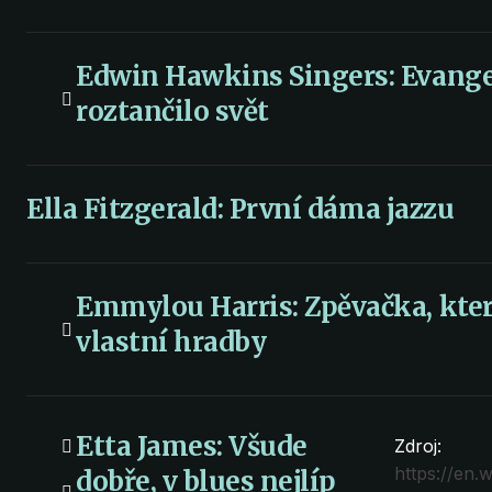
Edwin Hawkins Singers: Evange
roztančilo svět
Ella Fitzgerald: První dáma jazzu
Emmylou Harris: Zpěvačka, kter
vlastní hradby
Etta James: Všude
Zdroj:
https://en.
dobře, v blues nejlíp