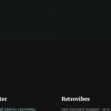
ter
Retrovibes
ujít žádnou vzpomínku.
není obyčejný magazín - je to 