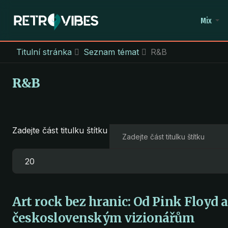
Mix
Titulní stránka
Seznam témat
R&B
R&B
Zadejte část titulku štítku
Počet zobrazení
Art rock bez hranic: Od Pink Floyd 
československým vizionářům