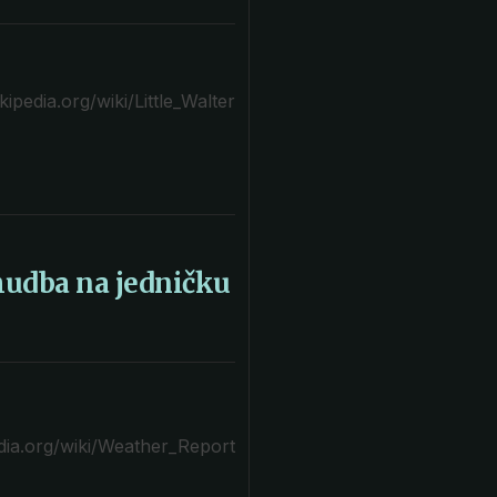
kipedia.org/wiki/Little_Walter
hudba na jedničku
edia.org/wiki/Weather_Report