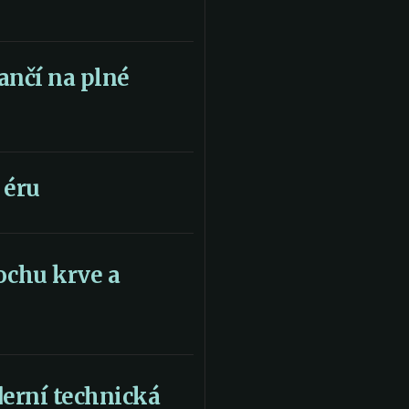
ančí na plné
 éru
rochu krve a
erní technická