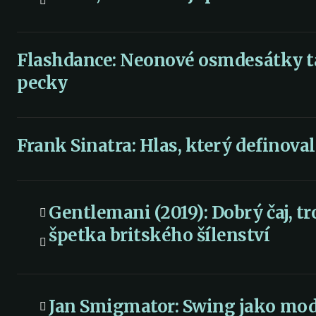
Flashdance: Neonové osmdesátky t
pecky
Frank Sinatra: Hlas, který definoval
Gentlemani (2019): Dobrý čaj, t
špetka britského šílenství
Jan Smigmator: Swing jako mod