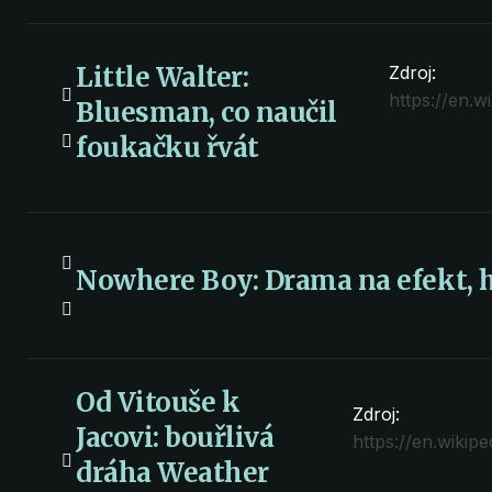
Little Walter:
Zdroj:
https://en.wi
Bluesman, co naučil
foukačku řvát
Nowhere Boy: Drama na efekt, 
Od Vitouše k
Zdroj:
Jacovi: bouřlivá
https://en.wikip
dráha Weather