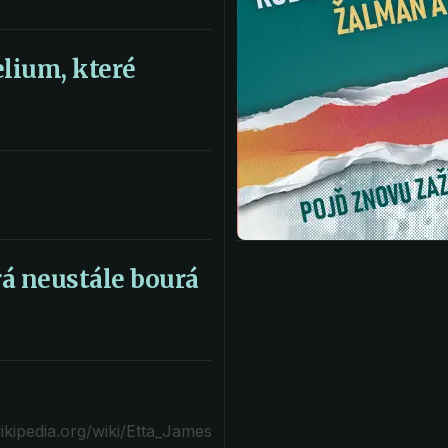
lium, které
á neustále bourá
wikipedia.org/wiki/Etta_James