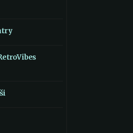
ntry
RetroVibes
ši