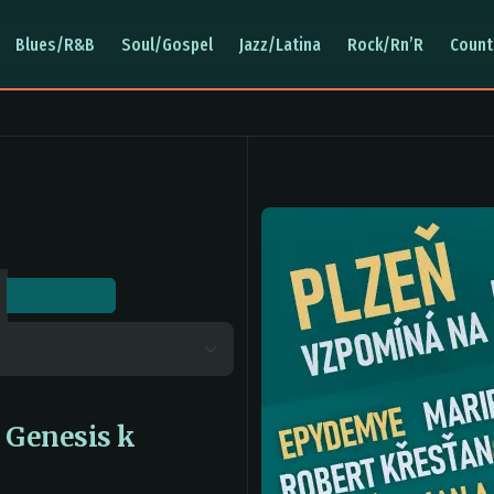
Blues/R&B
Soul/Gospel
Jazz/Latina
Rock/Rn’R
Count
a Genesis k