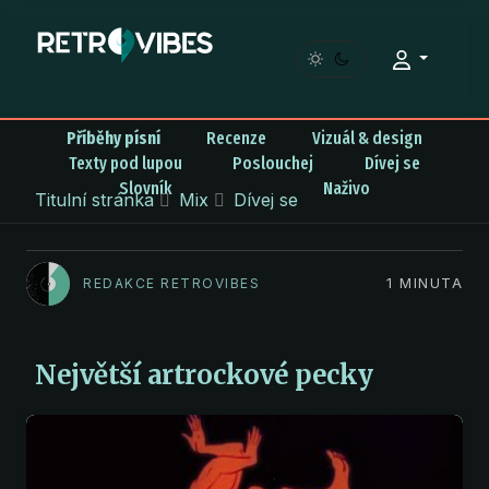
You have already read
0%
Příběhy písní
Recenze
Vizuál & design
Texty pod lupou
Poslouchej
Dívej se
Slovník
Naživo
Titulní stránka
Mix
Dívej se
REDAKCE RETROVIBES
1 MINUTA
Největší artrockové pecky