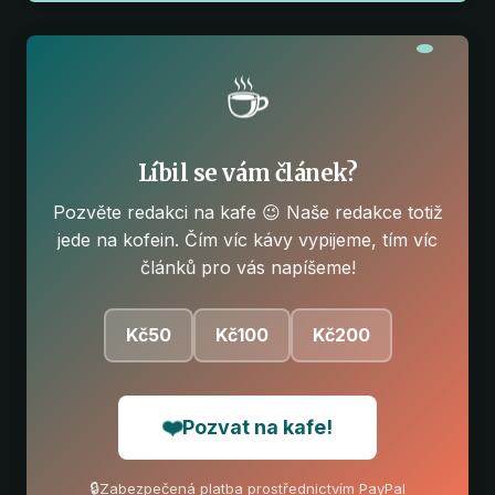
☕
Líbil se vám článek?
Pozvěte redakci na kafe 😉 Naše redakce totiž
jede na kofein. Čím víc kávy vypijeme, tím víc
článků pro vás napíšeme!
Kč50
Kč100
Kč200
❤️
Pozvat na kafe!
🔒
Zabezpečená platba prostřednictvím PayPal