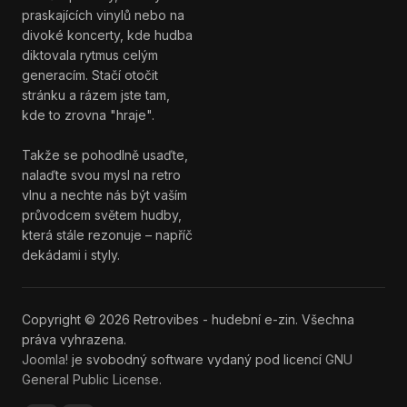
praskajících vinylů nebo na
divoké koncerty, kde hudba
diktovala rytmus celým
generacím. Stačí otočit
stránku a rázem jste tam,
kde to zrovna "hraje".
Takže se pohodlně usaďte,
nalaďte svou mysl na retro
vlnu a nechte nás být vaším
průvodcem světem hudby,
která stále rezonuje – napříč
dekádami i styly.
Copyright © 2026 Retrovibes - hudební e-zin. Všechna
práva vyhrazena.
Joomla!
je svobodný software vydaný pod licencí
GNU
General Public License.