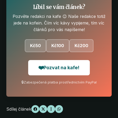
Líbil se vám článek?
Pozvěte redakci na kafe 😉 Naše redakce totiž
jede na kofein. Čím víc kávy vypijeme, tím víc
článků pro vás napíšeme!
Kč50
Kč100
Kč200
❤️
Pozvat na kafe!
🔒
Zabezpečená platba prostřednictvím PayPal
Sdílej článek