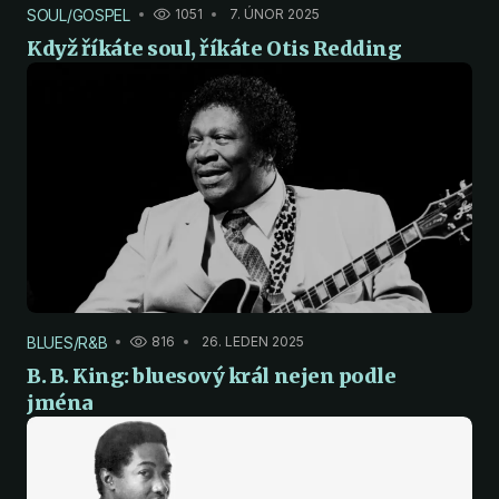
SOUL/GOSPEL
1051
7. ÚNOR 2025
Když říkáte soul, říkáte Otis Redding
BLUES/R&B
816
26. LEDEN 2025
B. B. King: bluesový král nejen podle
jména