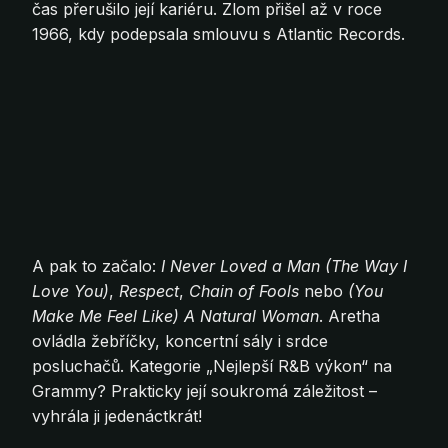
čas přerušilo její kariéru. Zlom přišel až v roce
1966, kdy podepsala smlouvu s Atlantic Records.
A pak to začalo:
I Never Loved a Man (The Way I
Love You)
,
Respect
,
Chain of Fools
nebo
(You
Make Me Feel Like) A Natural Woman
. Aretha
ovládla žebříčky, koncertní sály i srdce
posluchačů. Kategorie „Nejlepší R&B výkon“ na
Grammy? Prakticky její soukromá záležitost –
vyhrála ji jedenáctkrát!