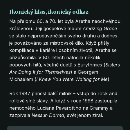
Ikonický hlas, ikonický odkaz
Na přelomu 60. a 70. let byla Aretha neochvějnou
královnou. Její gospelové album
Amazing Grace
se stalo nejprodávanějším svého druhu a dodnes
je považováno za mistrovské dílo. Když přišly
komplikace v kariéře i osobním životě, Aretha se
přizpůsobila. V 80. letech natočila několik
popových hitů, včetně duetů s Eurythmics (
Sisters
Are Doing It for Themselves
) a Georgem
Michaelem (
I Knew You Were Waiting for Me
).
Rok 1987 přinesl další milník – vstup do rock and
rollové síně slávy. A když v roce 1998 zastoupila
nemocného Luciana Pavarottiho na Grammy a
zazpívala
Nessun Dorma
, svět jenom zíral.