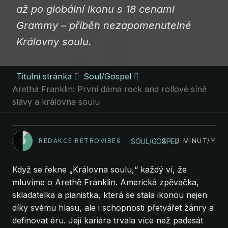
až po globální ikonu s 18 cenami
Grammy – příběh nezapomenutelné
Královny soulu.
Titulní stránka
Soul/Gospel
Aretha Franklin: První dáma rock and rollové síně
slávy a královna soulu
SOUL/GOSPEL
REDAKCE RETROVIBES
2 - 3 MINUT/Y
Když se řekne „Královna soulu,“ každý ví, že
mluvíme o Arethě Franklin. Americká zpěvačka,
skladatelka a pianistka, která se stala ikonou nejen
díky svému hlasu, ale i schopnosti přetvářet žánry a
definovat éru. Její kariéra trvala více než padesát