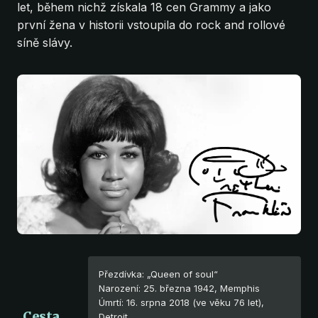
let, během nichž získala 18 cen Grammy a jako
první žena v historii vstoupila do rock and rollové
síně slávy.
foto: Atlantic Records, Public Domain
Přezdívka: „Queen of soul“
Narození: 25. března 1942, Memphis
Úmrtí: 16. srpna 2018 (ve věku 76 let),
Cesta
Detroit