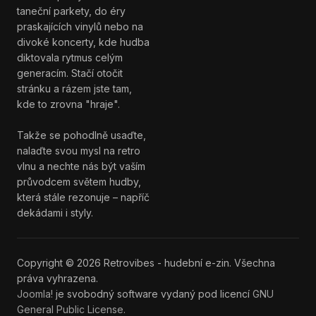
taneční parkety, do éry
praskajících vinylů nebo na
divoké koncerty, kde hudba
diktovala rytmus celým
generacím. Stačí otočit
stránku a rázem jste tam,
kde to zrovna "hraje".
Takže se pohodlně usaďte,
nalaďte svou mysl na retro
vlnu a nechte nás být vaším
průvodcem světem hudby,
která stále rezonuje – napříč
dekádami i styly.
Copyright © 2026 Retrovibes - hudební e-zin. Všechna
práva vyhrazena.
Joomla!
je svobodný software vydaný pod licencí
GNU
General Public License.