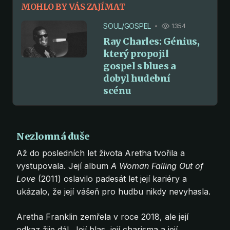
MOHLO BY VÁS ZAJÍMAT
SOUL/GOSPEL
1354
Ray Charles: Génius,
který propojil
gospel s blues a
dobyl hudební
scénu
Nezlomná duše
Až do posledních let života Aretha tvořila a
vystupovala. Její album
A Woman Falling Out of
Love
(2011) oslavilo padesát let její kariéry a
ukázalo, že její vášeň pro hudbu nikdy nevyhasla.
Aretha Franklin zemřela v roce 2018, ale její
odkaz žije dál. Její hlas, její charisma a její