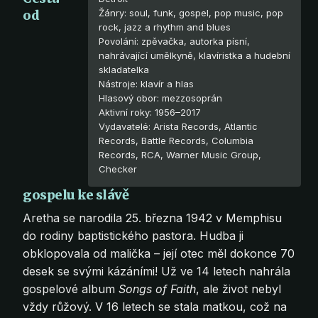
od
Žánry: soul, funk, gospel, pop music, pop
rock, jazz a rhythm and blues
Povolání: zpěvačka, autorka písní,
nahrávající umělkyně, klavíristka a hudební
skladatelka
Nástroje: klavír a hlas
Hlasový obor: mezzosoprán
Aktivní roky: 1956–2017
Vydavatelé: Arista Records, Atlantic
Records, Battle Records, Columbia
Records, RCA, Warner Music Group,
Checker
gospelu ke slávě
Aretha se narodila 25. března 1942 v Memphisu
do rodiny baptistického pastora. Hudba ji
obklopovala od malička – její otec měl dokonce 70
desek se svými kázáními! Už ve 14 letech nahrála
gospelové album
Songs of Faith
, ale život nebyl
vždy růžový. V 16 letech se stala matkou, což na