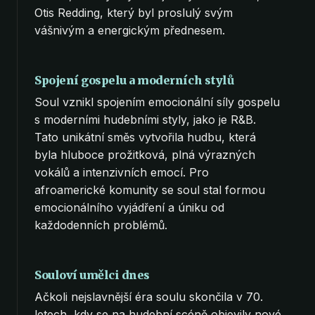
Otis Redding, který byl proslulý svým
vášnivým a energickým přednesem.
Spojení gospelu a moderních stylů
Soul vznikl spojením emocionální síly gospelu
s moderními hudebními styly, jako je R&B.
Tato unikátní směs vytvořila hudbu, která
byla hluboce prožitková, plná výrazných
vokálů a intenzivních emocí. Pro
afroamerické komunity se soul stal formou
emocionálního vyjádření a úniku od
každodenních problémů.
Souloví umělci dnes
Ačkoli nejslavnější éra soulu skončila v 70.
letech, kdy se na hudební scéně objevily nové