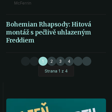
McFerrin
Bohemian Rhapsody: Hitová
montáž s pečlivě uhlazeným
Freddiem
1
2
3
4
Strana 1 z 4