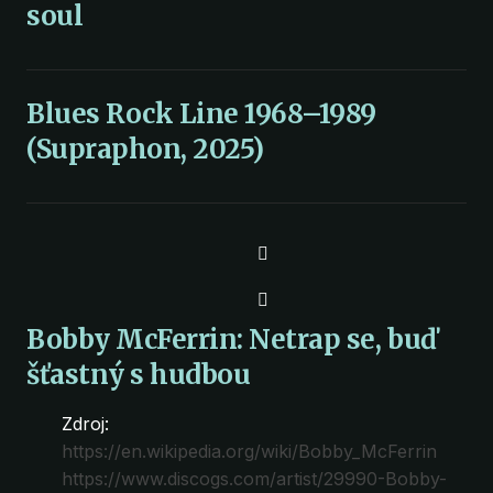
soul
Blues Rock Line 1968–1989
(Supraphon, 2025)
Bobby McFerrin: Netrap se, buď
šťastný s hudbou
Zdroj:
https://en.wikipedia.org/wiki/Bobby_McFerrin
https://www.discogs.com/artist/29990-Bobby-