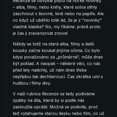
Recenze se obvykle píšou na horké novinky
– alba, filmy, nebo knihy, které sotva stihly
zaschnout v lisovně, kině nebo na papíře. Ale
co když už uběhlo tolik let, že je z "novinky"
vlastně klasika? No, my říkáme: právě proto
je čas ji zrecenzovat znova!
Někdy se totiž na stará alba, filmy a další
kousky začne koukat jinýma očima. Co bylo
kdysi považováno za „průměrné“, může dnes
být poklad. A naopak – některé věci, co nás
před lety nadchly, už nám dnes třeba
nepřijdou tak dechberoucí. Čas zkrátka umí s
hudbou i filmy divy.
V naší rubrice
Recenze
se tedy podíváme
zpátky na díla, která by si podle nás
zasloužila oprášit. Možná se podivíte, proč
teď vytahujeme starou desku nebo film, co už