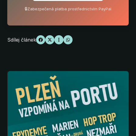
🔒
Zabezpečená platba prostřednictvím PayPal
Sdílej článek