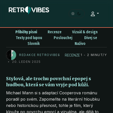
You have already read
0%
Příběhy písní
Recenze
Vizuál & design
Texty pod lupou
Poslouchej
Dívej se
Slovník
Naživo
RECENZE
REDAKCE RETROVIBES
1 - 2 MINUT/Y
20. LEDEN 2025
Stylová, ale trochu povrchní epopej s
hudbou, která se vám vryje pod kůži.
Michael Mann si s adaptací Cooperova románu
poradil po svém. Zapomeňte na literární hloubku
nebo historickou přesnost, tohle je film, který
klouže po povrchu emocí a vizuálna, ale dělá to