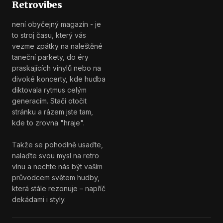
Retrovibes
není obyčejný magazín - je
to stroj času, který vás
vezme zpátky na naleštěné
taneční parkety, do éry
praskajících vinylů nebo na
divoké koncerty, kde hudba
diktovala rytmus celým
generacím. Stačí otočit
stránku a rázem jste tam,
kde to zrovna "hraje".
Takže se pohodlně usaďte,
nalaďte svou mysl na retro
vlnu a nechte nás být vaším
průvodcem světem hudby,
která stále rezonuje – napříč
dekádami i styly.