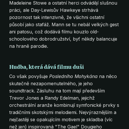
vizualizace Midjourney
Madeleine Stowe a ostatní herci odvádějí slušnou
práci, ale Day-Lewisův Hawkeye strhává
pozornost tak intenzivně, že všichni ostatní
působí jako stafáž. Mann se tu nebál velkých gest
ani patosu, což dodává filmu kouzlo old-
schoolového dobrodružství, byť někdy balancuje
na hraně parodie.
Hudba, která dává filmu duši
Co však povyšuje
Posledního Mohykána
na něco
skutečně nezapomenutelného, je jeho
soundtrack. Zásluhu na tom mají především
Trevor Jones a Randy Edelman, jejichž
orchestrální aranže kombinují symfonické prvky s
tradičními skotskými melodiemi. Nejvýraznějším a
nejčastěji se opakujícím motivem je skladba (víc
než jen) inspirovaná "The Gael" Dougieho