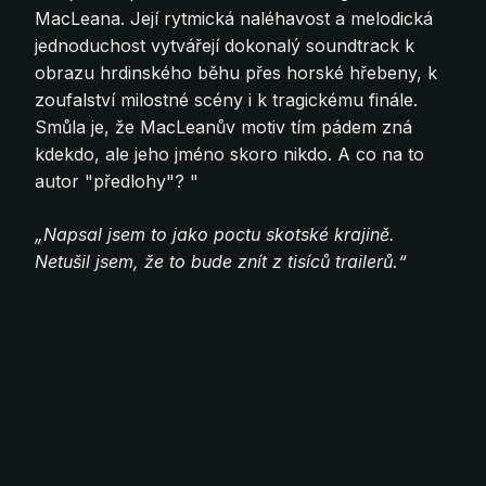
MacLeana. Její rytmická naléhavost a melodická
jednoduchost vytvářejí dokonalý soundtrack k
obrazu hrdinského běhu přes horské hřebeny, k
zoufalství milostné scény i k tragickému finále.
Smůla je, že MacLeanův motiv tím pádem zná
kdekdo, ale jeho jméno skoro nikdo. A co na to
autor "předlohy"? "
„Napsal jsem to jako poctu skotské krajině.
Netušil jsem, že to bude znít z tisíců trailerů.“