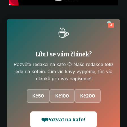
3
☕
Líbil se vám článek?
Pozvěte redakci na kafe 😉 Naše redakce totiž
jede na kofein. Čím víc kávy vypijeme, tím víc
článků pro vás napíšeme!
Kč50
Kč100
Kč200
❤️
Pozvat na kafe!